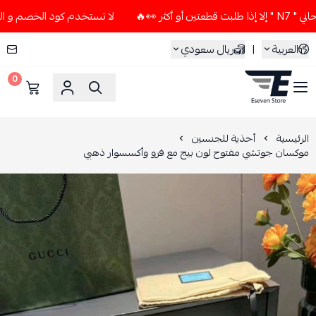
لا تستخدم كود الخصم و التوصيل المجاني " N7 " إلا إذا طلبت
العربية
|
ريال سعودي
0
ESEVEN STORE
الرئيسية
أحذية للجنسين
موكسان جوتشي مفتوح لون بيج مع فرو وأكسسوار ذهبي