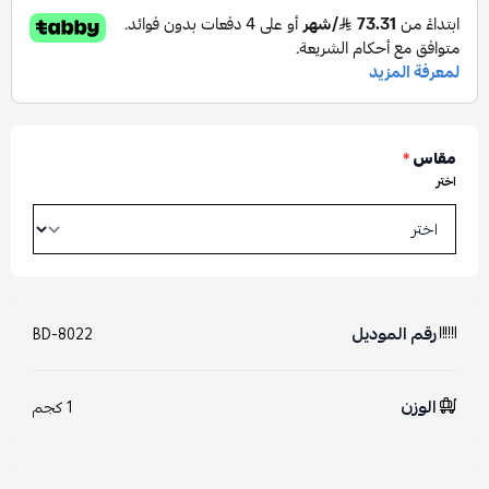
مقاس
*
اختر
رقم الموديل
BD-8022
الوزن
1 كجم