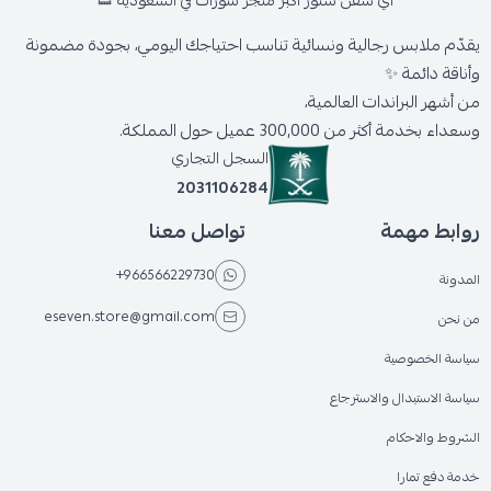
يقدّم ملابس رجالية ونسائية تناسب احتياجك اليومي، بجودة مضمونة
وأناقة دائمة ✨
من أشهر البراندات العالمية،
وسعداء بخدمة أكثر من 300,000 عميل حول المملكة.
السجل التجاري
2031106284
روابط مهمة
تواصل معنا
+966566229730
المدونة
eseven.store@gmail.com
من نحن
سياسة الخصوصية
سياسة الاستبدال والاسترجاع
الشروط والاحكام
خدمة دفع تمارا