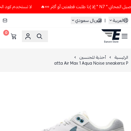
ت قطعتين أو أكثر 👀🔥
لا تستخدم كود الخصم و التوصيل المجان
العربية
|
ريال سعودي
0
ESEVEN STORE
الرئيسية
أحذية للجنسين
atta Air Max 1 Aqua Noise sneakersx P