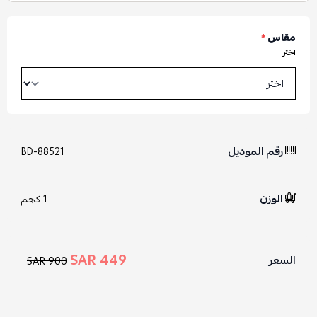
مقاس
*
اختر
رقم الموديل
BD-88521
الوزن
1 كجم
449 SAR
السعر
900 SAR