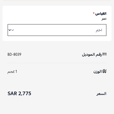
القياس
*
اختر
رقم الموديل
BD-8039
الوزن
1 كجم
2,775 SAR
السعر