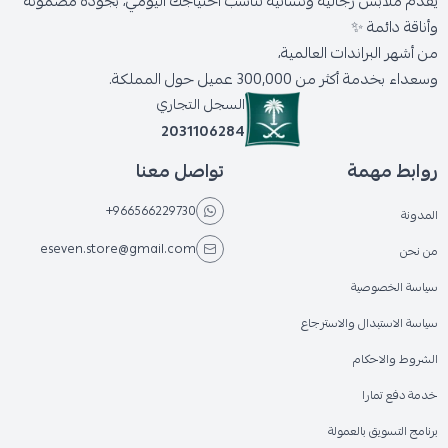
يقدّم ملابس رجالية ونسائية تناسب احتياجك اليومي، بجودة مضمونة
وأناقة دائمة ✨
من أشهر البراندات العالمية،
وسعداء بخدمة أكثر من 300,000 عميل حول المملكة.
السجل التجاري
2031106284
روابط مهمة
تواصل معنا
+966566229730
المدونة
eseven.store@gmail.com
من نحن
سياسة الخصوصية
سياسة الاستبدال والاسترجاع
الشروط والاحكام
خدمة دفع تمارا
برنامج التسويق بالعمولة