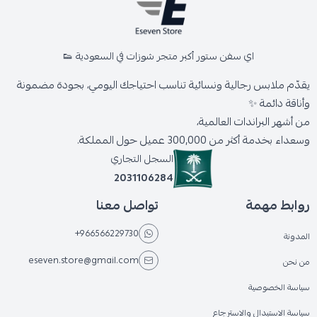
اي سفن ستور أكبر متجر شوزات في السعودية 👟
يقدّم ملابس رجالية ونسائية تناسب احتياجك اليومي، بجودة مضمونة
وأناقة دائمة ✨
من أشهر البراندات العالمية،
وسعداء بخدمة أكثر من 300,000 عميل حول المملكة.
السجل التجاري
2031106284
روابط مهمة
تواصل معنا
+966566229730
المدونة
eseven.store@gmail.com
من نحن
سياسة الخصوصية
سياسة الاستبدال والاسترجاع