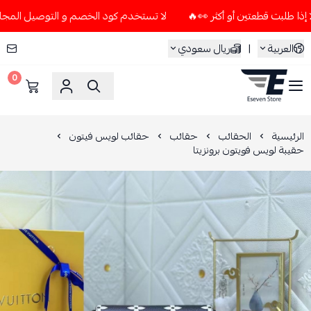
لا تستخدم كود الخصم و التوصيل المجاني " N7 " إلا إذا طلبت قطعتين أو أكثر 👀
العربية
|
ريال سعودي
0
ESEVEN STORE
الرئيسية
الحقائب
حقائب
حقائب لويس فيتون
حقيبة لويس فويتون برونزيتا