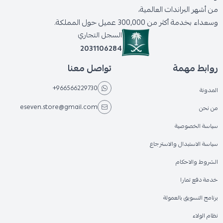
من أشهر البراندات العالمية،
وسعداء بخدمة أكثر من 300,000 عميل حول المملكة.
السجل التجاري
2031106284
روابط مهمة
تواصل معنا
+966566229730
المدونة
eseven.store@gmail.com
من نحن
سياسة الخصوصية
سياسة الاستبدال والاسترجاع
الشروط والاحكام
خدمة دفع تمارا
برنامج التسويق بالعمولة
نظام الولاء