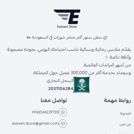
اي سفن ستور أكبر متجر شوزات في السعودية 👟
يقدّم ملابس رجالية ونسائية تناسب احتياجك اليومي، بجودة مضمونة
وأناقة دائمة ✨
من أشهر البراندات العالمية،
وسعداء بخدمة أكثر من 300,000 عميل حول المملكة.
السجل التجاري
2031106284
روابط مهمة
تواصل معنا
+966566229730
المدونة
eseven.store@gmail.com
من نحن