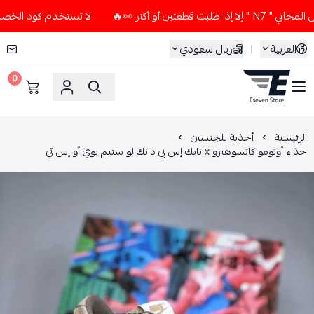
أو أكثر 👀🔥
لا تستخدم كود الخصم و التوصيل المجاني " N7 " إ
العربية
|
ريال سعودي
0
ESEVEN STORE
الرئيسية
أحذية للجنسين
حذاء أوتومو كاتسوهيرو x نايك إس بي دانك لو ستيم بوي أو إس تي