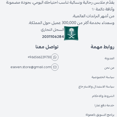
يقدّم ملابس رجالية ونسائية تناسب احتياجك اليومي، بجودة مضمونة
وأناقة دائمة ✨
من أشهر البراندات العالمية،
وسعداء بخدمة أكثر من 300,000 عميل حول المملكة.
السجل التجاري
2031106284
روابط مهمة
تواصل معنا
+966566229730
المدونة
eseven.store@gmail.com
من نحن
سياسة الخصوصية
سياسة الاستبدال والاسترجاع
الشروط والاحكام
خدمة دفع تمارا
برنامج التسويق بالعمولة