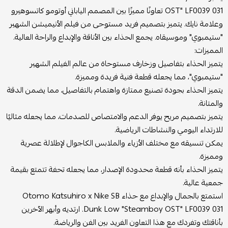
OST" LF0039 031 تعاونًا مميزًا بين المصمم الياباني أوتومو كاتسوهيرو
وعلامة نايك. يتميز بتصميم فريد مستوحى من فيلم الأنيميشن الشهير
"ستيمبوي" وموسيقاه. يجمع الحذاء بين الأناقة والإبداع والراحة العالية.
المميزات:
يتميز الحذاء بتفاصيل وزخارف مستوحاة من عالم الفيلم الشهير
"ستيمبوي"، مما يجعله قطعة فنية فريدة ومميزة.
يتميز الحذاء بجودة تصنيع ممتازة واهتمام بالتفاصيل، مما يضمن الدقة
والمتانة.
يتميز بتصميم مريح يوفر الدعم والامتصاص للصدمات، مما يجعله مثاليًا
للارتداء اليومي والنشاطات الرياضية.
يمكن تنسيقه مع مختلف الأزياء والملابس الكاجوال لإطلالة عصرية
ومميزة.
يتميز الحذاء بأنه قطعة محدودة الإصدار، مما يجعله تحفة تتمتع بقيمة
جمعية عالية.
استمتع بالجمال والإبداع مع حذاء Otomo Katsuhiro x Nike SB
Dunk Low "Steamboy OST" LF0039 031. ارتديه وأبهر الآخرين
بأناقتك وتفردك مع هذا التعاون الفريد بين الفن والرياضة.