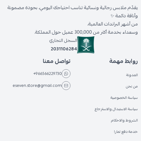
يقدّم ملابس رجالية ونسائية تناسب احتياجك اليومي، بجودة مضمونة
وأناقة دائمة ✨
من أشهر البراندات العالمية،
وسعداء بخدمة أكثر من 300,000 عميل حول المملكة.
السجل التجاري
2031106284
روابط مهمة
تواصل معنا
+966566229730
المدونة
eseven.store@gmail.com
من نحن
سياسة الخصوصية
سياسة الاستبدال والاسترجاع
الشروط والاحكام
خدمة دفع تمارا