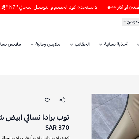
لا تستخدم كود الخصم و التوصيل المجاني " N7 " إلا إذا طلبت قطعتين أو أكثر 👀🔥
ي
أحذية نسائية
الحقائب
ملابس رجالية
ملابس نسائي
توب برادا نسائي ابيض شعا
370 SAR
توب ,
توب برادا ,
توب أبيض ,
توب نسائي ,