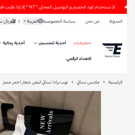
لا تستخدم كود الخصم و التوصيل المجاني " N7 " إلا إذا طلبت قطعتين أو أكثر 👀🔥
العربية
|
ريال سعود
المدونة
من نحن
سياسة الخصوصية
تخفيضات
أحذية للجنسين
أحذية رجالية
ESEVEN STORE
الاهداء الرقمي
الرئيسية
ملابس نسائي
توب برادا نسائي ابيض شعار احمر مميز