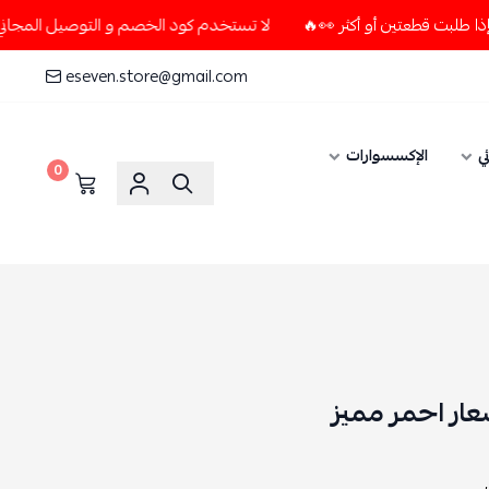
لا تستخدم كود الخصم و التوصيل المجاني " N7 " إلا إذا طلبت قطعتين أو أكثر 👀🔥
eseven.store@gmail.com
الإكسسوارات
0
ر احمر مميز