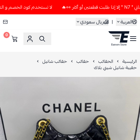
🔥
لا تستخدم كود الخصم و التوصيل المجاني " N7 " إلا إذا طل
العربية
|
ريال سعودي
0
ESEVEN STORE
الرئيسية
الحقائب
حقائب
حقائب شانيل
حقيبة شانيل شيني بلاك