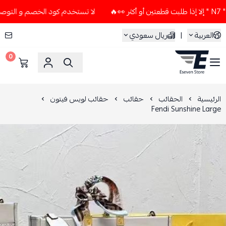
لا تستخدم كود الخصم و التوصيل المجاني " N7 " إلا إذا طلبت قط
العربية
|
ريال سعودي
0
ESEVEN STORE
الرئيسية
الحقائب
حقائب
حقائب لويس فيتون
Fendi Sunshine Large