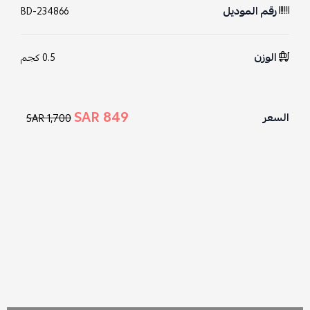
رقم الموديل
BD-234866
الوزن
0.5 كجم
849 SAR
السعر
1,700 SAR