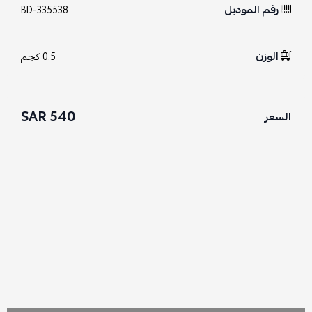
رقم الموديل
BD-335538
الوزن
0.5 كجم
540 SAR
السعر