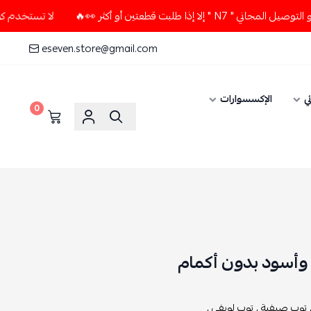
طعتين أو أكثر 👀🔥
لا تستخدم كود الخصم و التوصيل المجاني "
eseven.store@gmail.com
ي
الإكسسوارات
0
 وأسود بدون أكمام
توب صيفية ,
توب لويفي ,