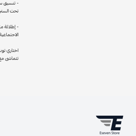
- تنسيق سه
تحت السترا
- إطلالة م
الاجتماعية
اختاري توب
تتماشى مع 