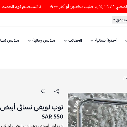
لا تستخدم كود الخصم و التوصيل المجاني " N7 " إلا إذا طلبت ق
سعودي
أحذية نسائية
الحقائب
ملابس رجالية
ملابس نسائ
ام
توب لويفي نسائي أبيض
550 SAR
توب لون أسود ,
توب لون أبيض ,
لويفي ,