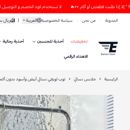
لا تستخدم كود الخصم و التوصيل المجاني " N7 " إلا إذا طلبت قطعتين أو أكثر 👀🔥
العربية
|
ريال 
المدونة
من نحن
سياسة الخصوصية
تخفيضات
أحذية للجنسين
أحذية رجالية
ESEVEN STORE
الاهداء الرقمي
الرئيسية
ملابس نسائي
توب لويفي نسائي أبيض وأسود بدون أكم