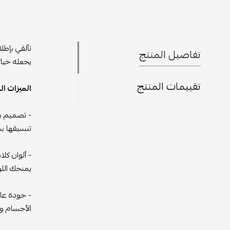
تألقي بإطل
تفاصيل المنتج
يجعله خيارً
تقييمات المنتج
الميزات ال
- تصميم بد
تنسيقها بس
- ألوان كل
يمنحك اللو
- جودة عال
الأجسام وت