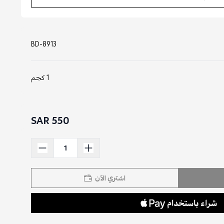
BD-8913
1 كجم
550 SAR
اشتري الآن