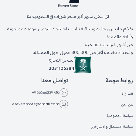
اي سفن ستور أكبر متجر شوزات في السعودية 👟
يقدّم ملابس رجالية ونسائية تناسب احتياجك اليومي، بجودة مضمونة
وأناقة دائمة ✨
من أشهر البراندات العالمية،
وسعداء بخدمة أكثر من 300,000 عميل حول المملكة.
السجل التجاري
2031106284
روابط مهمة
تواصل معنا
+966566229730
المدونة
eseven.store@gmail.com
من نحن
سياسة الخصوصية
سياسة الاستبدال والاسترجاع