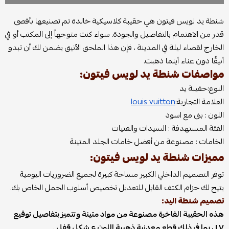
شنطة يد لويس فيتون هي حقيبة كلاسيكية خالدة تم تصنيعها بأقصى
قدر من الاهتمام بالتفاصيل والجودة. سواء كنت متوجهاً إلى المكتب أو في
الخارج لقضاء ليلة في المدينة ، فإن هذا الملحق الأنيق يضمن لك أن تبدو
أنيقًا دون عناء أينما ذهبت.
مواصفات شنطة يد لويس فيتون:
النوع:حقيبة يد
العلامة التجارية:
louis vuitton
اللون : بنى مع اسود
الفئة المستهدفة : السيدات والفتيات
الخامات : مصنوعة من أفضل خامات الجلد المتينة
مميزات
شنطة يد لويس فيتون
:
توفر التصميم الداخلي الكبير مساحة كبيرة لجميع الضروريات اليومية
يتيح لك حزام الكتف القابل للتعديل تخصيص أسلوب الحمل الخاص بك.
تصميم شنطة اليد:
هذه الحقيبة الفاخرة مصنوعة من مواد متينة وتتميز بتفاصيل توقيع
LV ، بما في ذلك قطع معدنية ذهبية اللون ع شكل قفل .