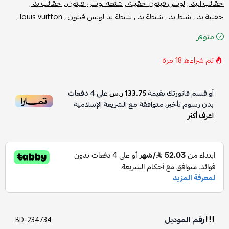
حقائب اليد ,
لويس فيتون حقيبة ,
شنطة لويس فيتون ,
حقائب يد ,
حقيبة يد ,
شنط يد ,
شنطة يد ,
شنطة يد لويس فيتون ,
louis vuitton ,
متوفر
تم شراءه
18
مرة
أو قسم فاتورتك بقيمة
133.75 ر.س
على
4
دفعات
بدون رسوم تأخير، متوافقة مع الشريعة الإسلامية
اعرف أكثر
رقم الموديل
BD-234734