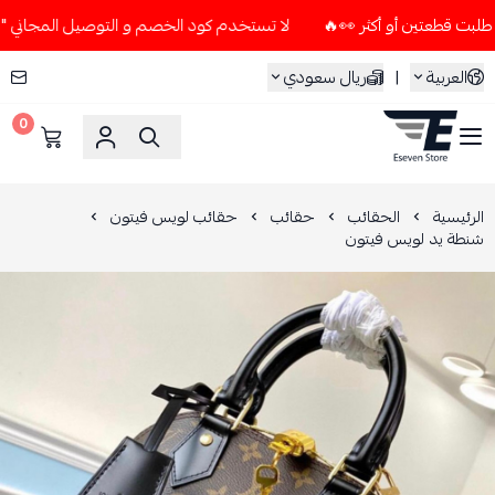
لا تستخدم كود الخصم و التوصيل المجاني " N7 " إلا إذا طلبت قطعتين أو أكثر 👀🔥
العربية
|
ريال سعودي
0
ESEVEN STORE
الرئيسية
الحقائب
حقائب
حقائب لويس فيتون
شنطة يد لويس فيتون