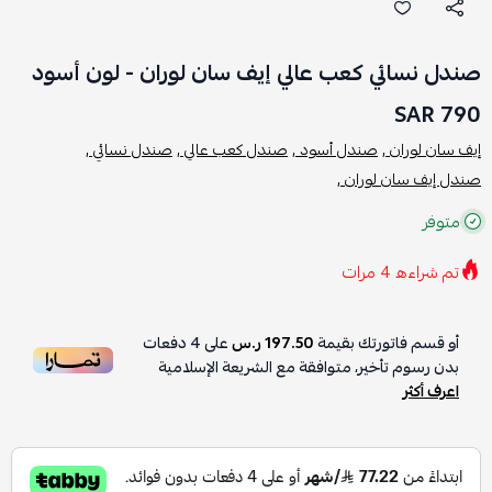
صندل نسائي كعب عالي إيف سان لوران - لون أسود
790 SAR
إيف سان لوران ,
صندل أسود ,
صندل كعب عالي ,
صندل نسائي ,
صندل إيف سان لوران ,
متوفر
تم شراءه
4
مرات
أو قسم فاتورتك بقيمة
197.50 ر.س
على
4
دفعات
بدون رسوم تأخير، متوافقة مع الشريعة الإسلامية
اعرف أكثر