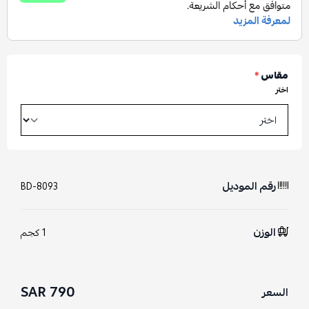
مقاس
*
اختر
رقم الموديل
BD-8093
الوزن
1 كجم
790 SAR
السعر