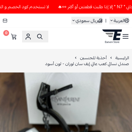
لا تستخدم كود الخصم و التوصيل المجاني " N7 " إلا إذا طلبت
العربية
|
ريال سعودي
0
ESEVEN STORE
الرئيسية
أحذية للجنسين
صندل نسائي كعب عالي إيف سان لوران - لون أسود