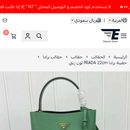
لا تستخدم كود الخصم و التوصيل المجاني " N7 " إلا إذا طلبت قطعتين أو أكثر 👀🔥
العربية
|
ريال سعودي
0
ESEVEN STORE
الرئيسية
الحقائب
حقائب
حقائب برادا
حقيبة برادا PRADA 22cm لون زيتي