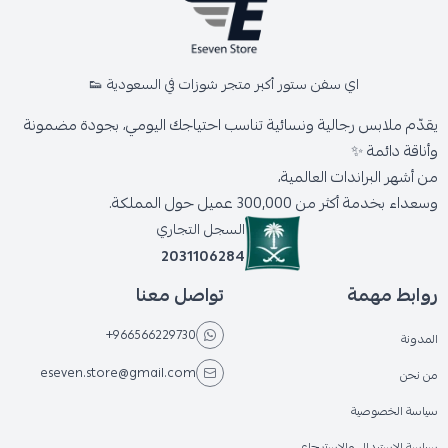
اي سفن ستور أكبر متجر شوزات في السعودية 👟
يقدّم ملابس رجالية ونسائية تناسب احتياجك اليومي، بجودة مضمونة
وأناقة دائمة ✨
من أشهر البراندات العالمية،
وسعداء بخدمة أكثر من 300,000 عميل حول المملكة.
السجل التجاري
2031106284
روابط مهمة
تواصل معنا
+966566229730
المدونة
eseven.store@gmail.com
من نحن
سياسة الخصوصية
سياسة الاستبدال والاسترجاع