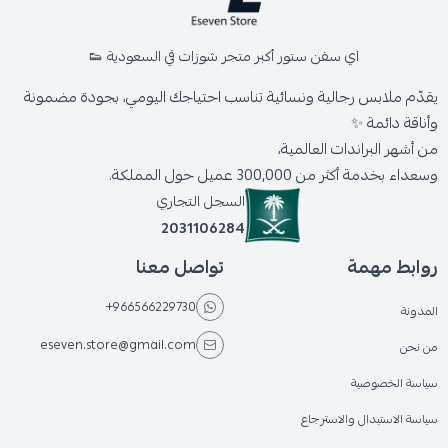
اي سفن ستور أكبر متجر شوزات في السعودية 👟
يقدّم ملابس رجالية ونسائية تناسب احتياجك اليومي، بجودة مضمونة
وأناقة دائمة ✨
من أشهر البراندات العالمية،
وسعداء بخدمة أكثر من 300,000 عميل حول المملكة.
السجل التجاري
2031106284
روابط مهمة
تواصل معنا
+966566229730
المدونة
eseven.store@gmail.com
من نحن
سياسة الخصوصية
سياسة الاستبدال والاسترجاع