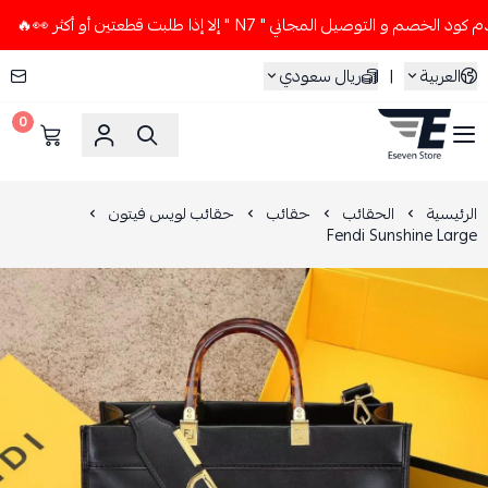

لا تستخدم كود الخصم و التوصيل المجاني " N7 " إلا إذا طلبت
ريال سعودي
|
العربية
0
ESEVEN STORE
حقائب لويس فيتون
حقائب
الحقائب
الرئيسية
Fendi Sunshine Large