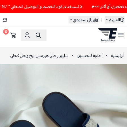
لا تستخدم كود الخصم و التوصيل المجاني " N7 " إلا إذا طلبت قطعتين أو أكثر 👀🔥
العربية
|
ريال سعودي
0
ESEVEN STORE
الرئيسية
أحذية للجنسين
سليبر رجالي هيرمس بيج ونعل كحلي