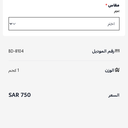
مقاس
*
اختر
رقم الموديل
BD-8104
الوزن
1 كجم
750 SAR
السعر