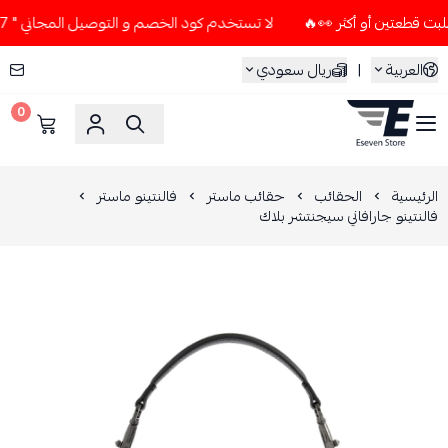
لا تستخدم كود الخصم و التوصيل المجاني " N7 " إلا إذا طلبت قطعتين أو أكثر 👀🔥
العربية
|
ريال سعودي
0
ESEVEN STORE
الرئيسية
الحقائب
حقائب ماستر
فالنتينو ماستر
فالنتينو جارافاني سيجنتشر بلاك