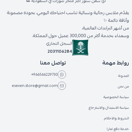
اي سفن ستور أكبر متجر شوزات في السعودية 👟
يقدّم ملابس رجالية ونسائية تناسب احتياجك اليومي، بجودة مضمونة
وأناقة دائمة ✨
من أشهر البراندات العالمية،
وسعداء بخدمة أكثر من 300,000 عميل حول المملكة.
السجل التجاري
2031106284
روابط مهمة
تواصل معنا
+966566229730
المدونة
eseven.store@gmail.com
من نحن
سياسة الخصوصية
سياسة الاستبدال والاسترجاع
الشروط والاحكام
خدمة دفع تمارا