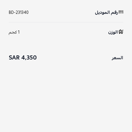
رقم الموديل
BD-231340
الوزن
1 كجم
4,350 SAR
السعر