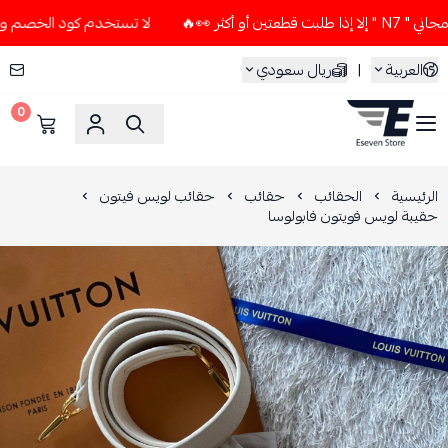
كثر 👀🔥
لا تستخدم كود الخصم و التوصيل المجاني " N7 " إلا إ
العربية
|
ريال سعودي
0
ESEVEN STORE
الرئيسية
الحقائب
حقائب
حقائب لويس فيتون
حقيبة لويس فويتون فابولوسا