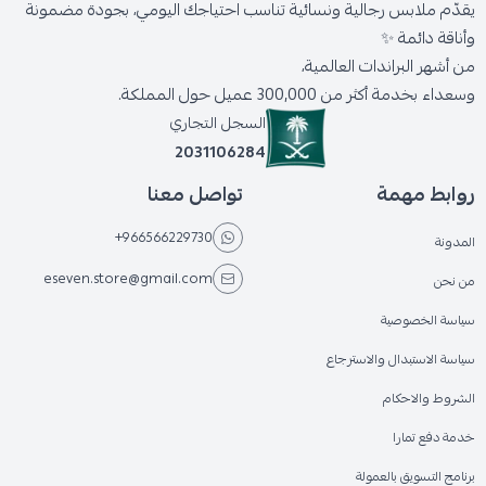
يقدّم ملابس رجالية ونسائية تناسب احتياجك اليومي، بجودة مضمونة
وأناقة دائمة ✨
من أشهر البراندات العالمية،
وسعداء بخدمة أكثر من 300,000 عميل حول المملكة.
السجل التجاري
2031106284
روابط مهمة
تواصل معنا
+966566229730
المدونة
eseven.store@gmail.com
من نحن
سياسة الخصوصية
سياسة الاستبدال والاسترجاع
الشروط والاحكام
خدمة دفع تمارا
برنامج التسويق بالعمولة