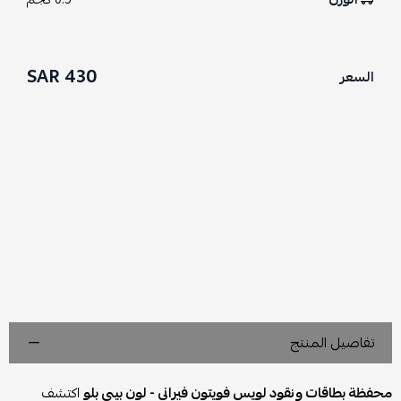
430 SAR
السعر
تفاصيل المنتج
محفظة بطاقات ونقود لويس فويتون فيراني - لون بيبي بلو
اكتشف