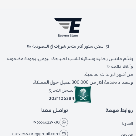
اي سفن ستور أكبر متجر شوزات في السعودية 👟
يقدّم ملابس رجالية ونسائية تناسب احتياجك اليومي، بجودة مضمونة
وأناقة دائمة ✨
من أشهر البراندات العالمية،
وسعداء بخدمة أكثر من 300,000 عميل حول المملكة.
السجل التجاري
2031106284
روابط مهمة
تواصل معنا
+966566229730
المدونة
eseven.store@gmail.com
من نحن