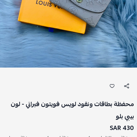
محفظة بطاقات ونقود لويس فويتون فيراني - لون
بيبي بلو
430 SAR