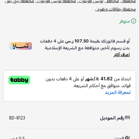
محفظة ,
محافظ ,
لويس فويتون ,
محفظة لويس فويتون ,
محفظة بيبي بلو ,
محفظة بطاقات ونقود ,
متوفر
أو قسم فاتورتك بقيمة
107.50 ر.س
على
4
دفعات
بدون رسوم تأخير، متوافقة مع الشريعة الإسلامية
اعرف أكثر
رقم الموديل
BD-8123
الوزن
0.5 كجم