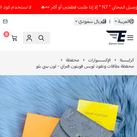
بت قطعتين أو أكثر 👀🔥
لا تستخدم كود الخصم و التوصيل المجان
العربية
|
ريال سعودي
0
ESEVEN STORE
الرئيسية
الإكسسوارات
محفظة
محفظة بطاقات ونقود لويس فويتون فيراني - لون بيبي بلو