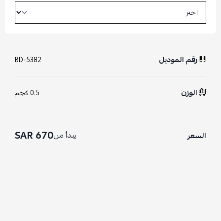
رقم الموديل
BD-5382
الوزن
0.5 كجم
670 SAR
يبدأ من
السعر