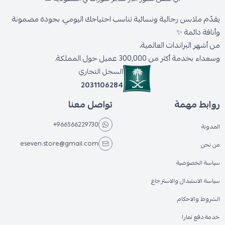
يقدّم ملابس رجالية ونسائية تناسب احتياجك اليومي، بجودة مضمونة
وأناقة دائمة ✨
من أشهر البراندات العالمية،
وسعداء بخدمة أكثر من 300,000 عميل حول المملكة.
السجل التجاري
2031106284
روابط مهمة
تواصل معنا
+966566229730
المدونة
eseven.store@gmail.com
من نحن
سياسة الخصوصية
سياسة الاستبدال والاسترجاع
الشروط والاحكام
خدمة دفع تمارا