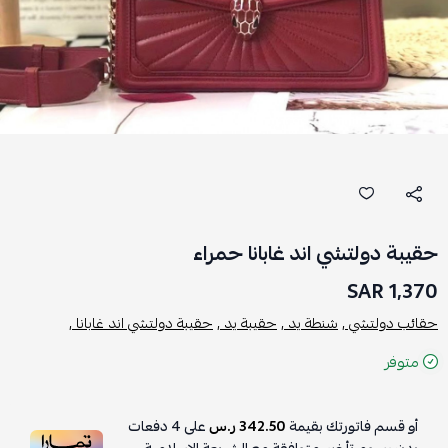
حقيبة دولتشي اند غابانا حمراء
1,370 SAR
حقائب دولتشي ,
شنطة يد ,
حقيبة يد ,
حقيبة دولتشي اند غابانا ,
متوفر
أو قسم فاتورتك بقيمة
342.50 ر.س
على
4
دفعات
بدون رسوم تأخير، متوافقة مع الشريعة الإسلامية