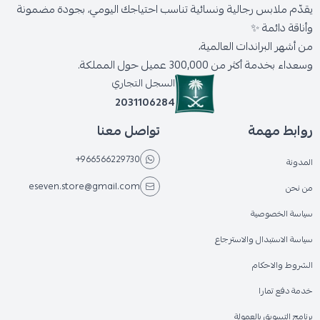
يقدّم ملابس رجالية ونسائية تناسب احتياجك اليومي، بجودة مضمونة
وأناقة دائمة ✨
من أشهر البراندات العالمية،
وسعداء بخدمة أكثر من 300,000 عميل حول المملكة.
السجل التجاري
2031106284
روابط مهمة
تواصل معنا
+966566229730
المدونة
eseven.store@gmail.com
من نحن
سياسة الخصوصية
سياسة الاستبدال والاسترجاع
الشروط والاحكام
خدمة دفع تمارا
برنامج التسويق بالعمولة