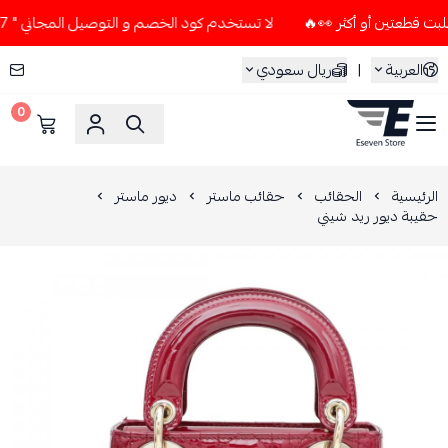
لا تستخدم كود الخصم و التوصيل المجاني " N7 " إلا إذا طلبت قطعتين أو أكثر 👀🔥
العربية
|
ريال سعودي
0
ESEVEN STORE
الرئيسية
الحقائب
حقائب ماستر
ديور ماستر
حقيبة ديور ريد شيني