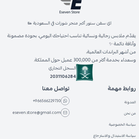
اي سفن ستور أكبر متجر شوزات في السعودية 👟
يقدّم ملابس رجالية ونسائية تناسب احتياجك اليومي، بجودة مضمونة
وأناقة دائمة ✨
من أشهر البراندات العالمية،
وسعداء بخدمة أكثر من 300,000 عميل حول المملكة.
السجل التجاري
2031106284
روابط مهمة
تواصل معنا
+966566229730
المدونة
eseven.store@gmail.com
من نحن
سياسة الخصوصية
سياسة الاستبدال والاسترجاع