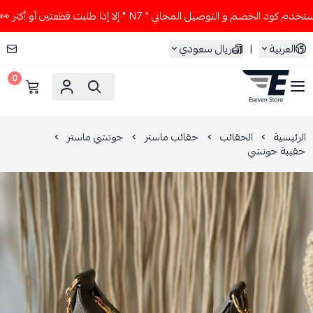
د الخصم و التوصيل المجاني " N7 " إلا إذا طلبت قطعتين أو أكثر 👀🔥
العربية
|
ريال سعودي
0
ESEVEN STORE
الرئيسية
الحقائب
حقائب ماستر
جوتشي ماستر
حقيبة جوتشي