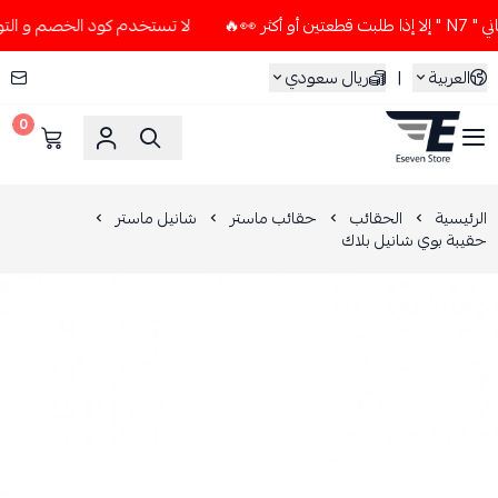
👀🔥
لا تستخدم كود الخصم و التوصيل المجاني " N7 " إلا إذا ط
العربية
|
ريال سعودي
0
ESEVEN STORE
الرئيسية
الحقائب
حقائب ماستر
شانيل ماستر
حقيبة بوي شانيل بلاك