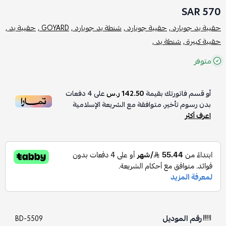
570 SAR
حقيبة يد جويارد ,
حقيبة جويارد ,
شنطة يد جويارد ,
GOYARD ,
حقيبة يد ,
حقيبة كبيرة ,
شنطة يد ,
متوفر
أو قسم فاتورتك بقيمة
142.50 ر.س
على
4
دفعات
بدون رسوم تأخير، متوافقة مع الشريعة الإسلامية
اعرف أكثر
رقم الموديل
BD-5509