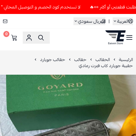
لا تستخدم كود الخصم و التوصيل المجاني " N7 " إلا إذا طلبت قطعتين أو أكثر 👀🔥
العربية
|
ريال سعودي
0
ESEVEN STORE
الرئيسية
الحقائب
حقائب
حقائب جويارد
حقيبة جويارد كاب فيرت رمادي