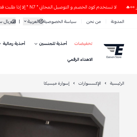
لا تستخدم كود الخصم و التوصيل المجاني " N7 " إلا إذا طلبت قطعتين أو أكثر 👀🔥
العربية
|
ريال 
المدونة
من نحن
سياسة الخصوصية
تخفيضات
أحذية للجنسين
أحذية رجالية
ESEVEN STORE
الاهداء الرقمي
الرئيسية
الإكسسوارات
إسوارة ميسيكا