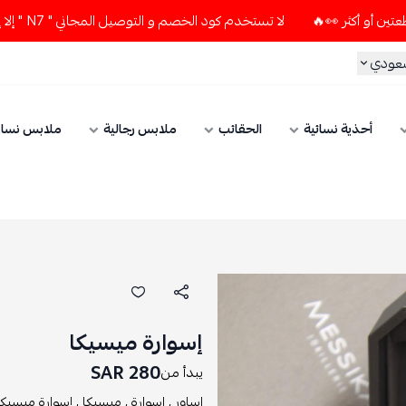
لا تستخدم كود الخصم و التوصيل المجاني " N7 " إلا إذا طلبت قطعتين أو أكثر 👀🔥
سعودي
أحذية نسائية
الحقائب
ملابس رجالية
ملابس نسائ
إسوارة ميسيكا
280 SAR
يبدأ من
اساور ,
اسوارة ,
ميسيكا ,
إسوارة ميسيكا 