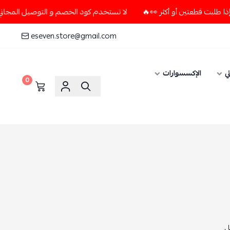
لا تستخدم كود الخصم و التوصيل المجاني " N7 " إلا إذا طلبت قطعتين أو أكثر 👀🔥
eseven.store@gmail.com
ي
الإكسسوارات
0
,