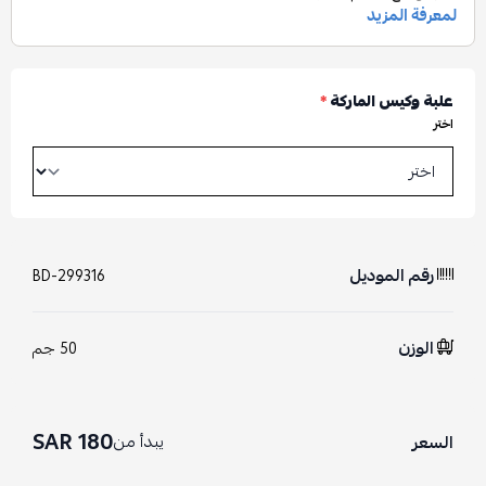
علبة وكيس الماركة
*
اختر
رقم الموديل
BD-299316
الوزن
50 جم
180 SAR
يبدأ من
السعر