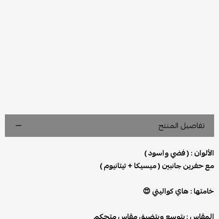
تفاصيل المنتج
الألوان : ( فضي واسود )
مع حفرين جانبين ( ميسيكا + تيتانيوم )
خامتها : هاي كواليتي 😍
المقاس : يتوسع ويتضيق مقاس متحكم