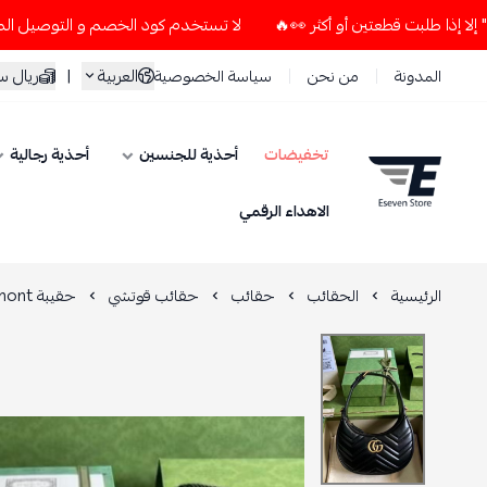
لا تستخدم كود الخصم و التوصيل المجاني " N7 " إلا إذا طلبت قطعتين أو أكثر 👀🔥
العربية
|
ريال 
المدونة
من نحن
سياسة الخصوصية
تخفيضات
أحذية للجنسين
أحذية رجالية
ESEVEN STORE
الاهداء الرقمي
الرئيسية
الحقائب
حقائب
حقائب قوتشي
حقيبة GG Marmont نصف هلال ميني سوداء مع تفاصيل ذهبية