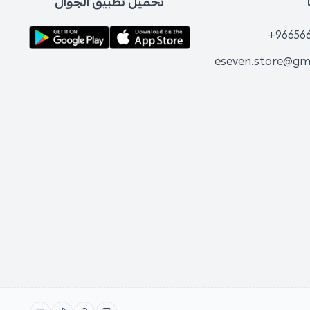
تحميل تطبيق الجوال
+96656
eseven.store@gm