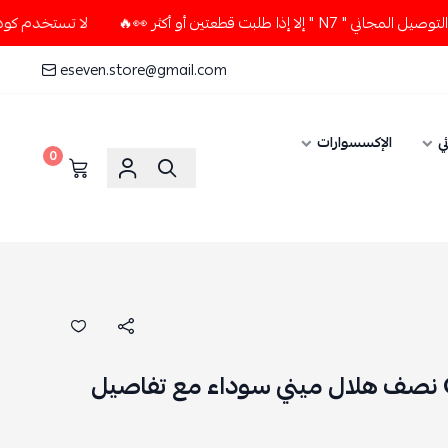
عتين أو أكثر 👀🔥
لا تستخدم كود الخصم و التوصيل المجاني " 
eseven.store@gmail.com
ي
الإكسسوارات
0
حقيبة GG Marmont نصف هلال ميني سوداء مع تفاصيل