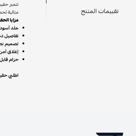
تقييمات المنتج
مثالية لحم
مزايا الحق
جلد أسود 
تفاصيل ذهب
تصميم نص
إغلاق آمن
حزام قابل 
اطلبي حقيبة GG Marmont نصف هلال ميني، وكوني دائمًا في مقدمة الموضة مع هذه الحقيبة الم