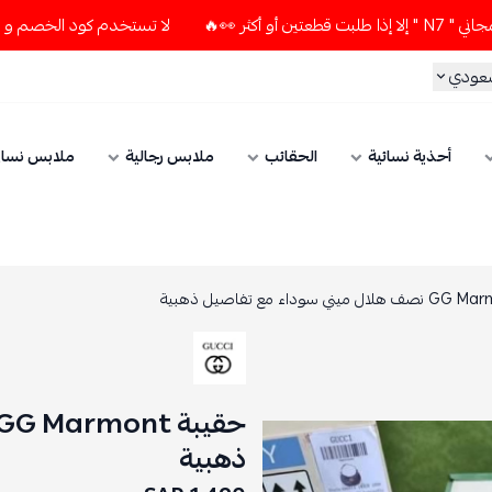
لا تستخدم كود الخصم و التوصيل المجاني " N7 " إلا إذا طلبت قط
سعودي
أحذية نسائية
الحقائب
ملابس رجالية
ملابس نسائ
ذهبية