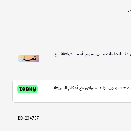
,
على
4
دفعات بدون رسوم تأخير، متوافقة مع
BD-234757