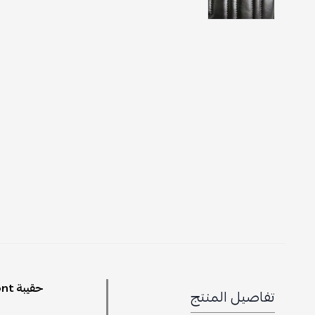
حقيبة GG Marmont نصف هلال ميني – لمسة أنيقة من الفخامة السوداء
تفاصيل المنتج