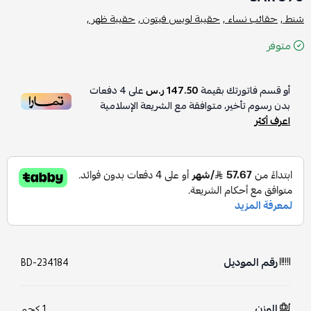
شنط ,
حقائب نساء ,
حقيبة لويس فيتون ,
حقيبة ظهر ,
متوفر
أو قسم فاتورتك بقيمة
147.50 ر.س
على
4
دفعات
بدون رسوم تأخير، متوافقة مع الشريعة الإسلامية
اعرف أكثر
رقم الموديل
BD-234184
الوزن
1 كجم