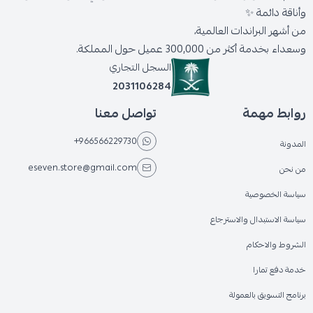
وأناقة دائمة ✨
من أشهر البراندات العالمية،
وسعداء بخدمة أكثر من 300,000 عميل حول المملكة.
السجل التجاري
2031106284
روابط مهمة
تواصل معنا
+966566229730
المدونة
eseven.store@gmail.com
من نحن
سياسة الخصوصية
سياسة الاستبدال والاسترجاع
الشروط والاحكام
خدمة دفع تمارا
برنامج التسويق بالعمولة