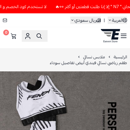
 👀🔥
لا تستخدم كود الخصم و التوصيل المجاني " N7 " إلا إذا 
العربية
|
ريال سعودي
0
ESEVEN STORE
الرئيسية
ملابس نسائي
طقم رياضي نسائي فيندي أبيض تفاصيل سوداء