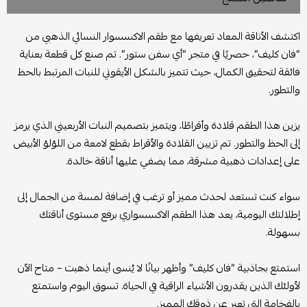
اكتشف الأناقة المعاد تعريفها مع طقم الاكسسوار النسائي الذهبي من
“فان كليف”، حصريًا في متجر “أي سفن ستور”. تم صنع كل قطعة بعناية
فائقة لتحقيق الكمال، حيث تتميز بالشكل الأيقوني للنبات المرتبط بالحظ
والتطور.
يزين هذا الطقم قلادة وأقراطًا، ويتميز بتصميم النبات الأربعيني الذي يرمز
إلى الحظ والتطور. تم تزيين القلادة والأقراط بقطع لامعة من اللؤلؤ الأبيض
على إعدادات ذهبية مشرقة، مما يضفي عليها أناقة خالدة.
سواء كنت تستعد لحدث مميز أو ترغب في إضافة لمسة من الجمال إلى
إطلالتك اليومية، يعد هذا الطقم الاكسسواري برفع مستوى أناقتك
بسهولة.
استمتع بجاذبية “فان كليف” وأظهر بيانًا لا يُنسى أينما ذهبت – متاح الآن
لأولئك الذين يقدرون الأشياء الراقية في الحياة. تسوق اليوم واستمتع
بالفخامة التي تعبر عن ذوقك المميز.