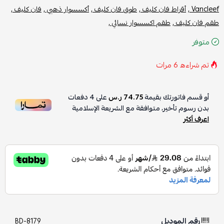
Vancleef ,
أقراط فان كليف ,
طوق فان كليف ,
أكسسوار ذهبي ,
فان كليف ,
طقم فان كليف ,
طقم اكسسوار نسائي ,
متوفر
تم شراءه
6
مرات
أو قسم فاتورتك بقيمة
74.75 ر.س
على
4
دفعات
بدون رسوم تأخير، متوافقة مع الشريعة الإسلامية
اعرف أكثر
رقم الموديل
BD-8179