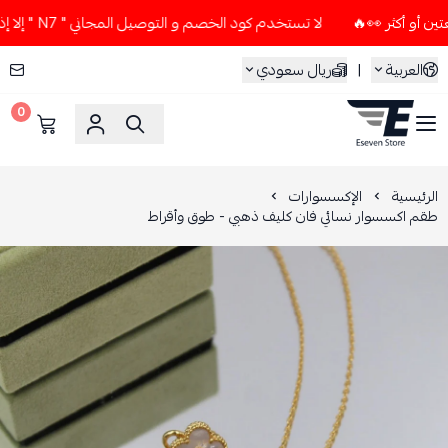
لا تستخدم كود الخصم و التوصيل المجاني " N7 " إلا إذا طلبت قطعتين أو أكثر 👀🔥
العربية
|
ريال سعودي
0
ESEVEN STORE
الرئيسية
الإكسسوارات
طقم اكسسوار نسائي فان كليف ذهبي - طوق وأقراط