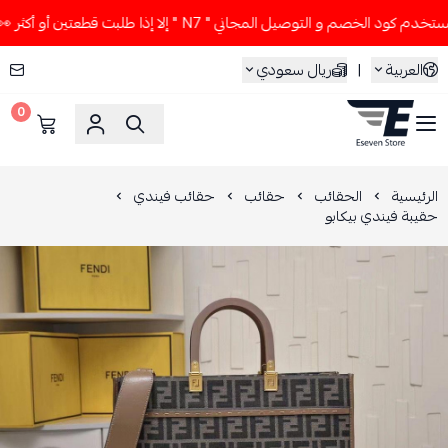
ود الخصم و التوصيل المجاني " N7 " إلا إذا طلبت قطعتين أو أكثر 👀🔥
العربية
|
ريال سعودي
0
ESEVEN STORE
الرئيسية
الحقائب
حقائب
حقائب فيندي
حقيبة فيندي بيكابو