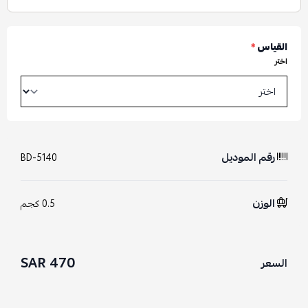
القياس
*
اختر
رقم الموديل
BD-5140
الوزن
0.5 كجم
470 SAR
السعر