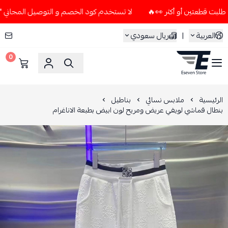
لا تستخدم كود الخصم و التوصيل المجاني " N7 " إلا إذا طلبت قطعتين أو أكثر 👀🔥
العربية
|
ريال سعودي
0
ESEVEN STORE
الرئيسية
ملابس نسائي
بناطيل
بنطال قماشي لويفي عريض ومريح لون ابيض بطبعة الاناغرام