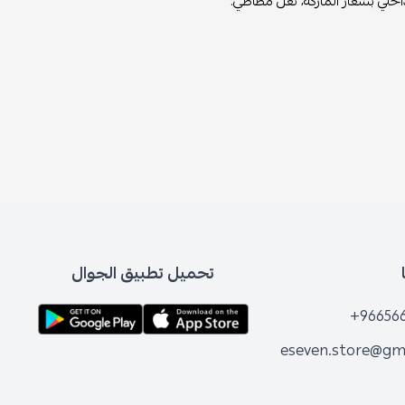
خلي بشعار الماركة، نعل مطاطي.
تحميل تطبيق الجوال
+96656
eseven.store@gm