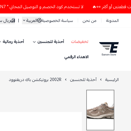
لا تستخدم كود الخصم و التوصيل المجاني " N7 " إلا إذا طلبت قطعتين أو أكثر 👀🔥
العربية
|
ريال 
المدونة
من نحن
سياسة الخصوصية
تخفيضات
أحذية للجنسين
أحذية رجالية
ESEVEN STORE
الاهداء الرقمي
الرئيسية
أحذية للجنسين
2002R بروتيكشن باك دريفتوود