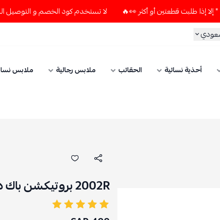
لا تستخدم كود الخصم و التوصيل المجاني " N7 " إلا إذا طلبت قطعتين أو أكثر 👀
سعودي
أحذية نسائية
الحقائب
ملابس رجالية
ملابس نسائ
2002R بروتيكشن باك دريفتوود