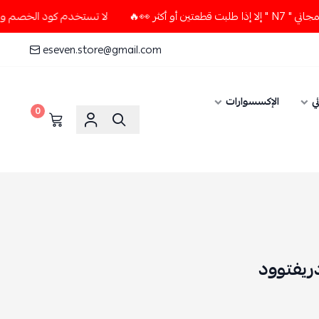
🔥
لا تستخدم كود الخصم و التوصيل المجاني " N7 " إلا إذا طلب
eseven.store@gmail.com
ي
الإكسسوارات
0