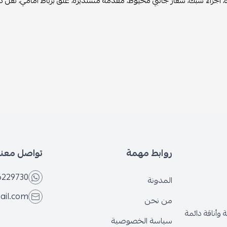
، أجزاء شبك، شعار جانبي مخيوط، مقدمة مستديرة، غلق برباط أمامي، نعل دا
روابط مهمة
تواصل معنا
6229730
المدونة
ail.com
من نحن
وأناقة دائمة
سياسة الخصوصية