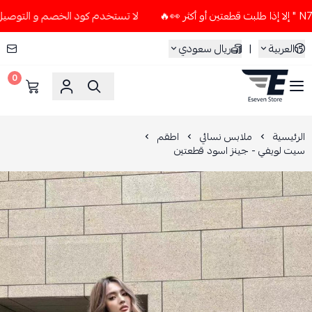
لا تستخدم كود الخصم و التوصيل المجاني " N7 " إلا إذا طلبت قطعتين
العربية
|
ريال سعودي
0
ESEVEN STORE
الرئيسية
ملابس نسائي
اطقم
سيت لويفي - جينز اسود قطعتين