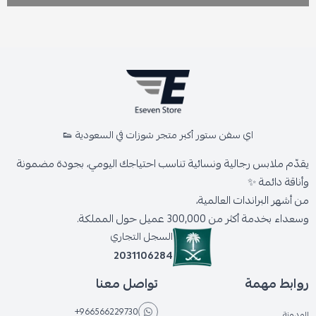
اي سفن ستور أكبر متجر شوزات في السعودية 👟
يقدّم ملابس رجالية ونسائية تناسب احتياجك اليومي، بجودة مضمونة
وأناقة دائمة ✨
من أشهر البراندات العالمية،
وسعداء بخدمة أكثر من 300,000 عميل حول المملكة.
السجل التجاري
2031106284
روابط مهمة
تواصل معنا
+966566229730
المدونة