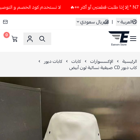
لا تستخدم كود الخصم و التوصيل المجاني " N7 " إلا إذا طلبت قطعت
العربية
|
ريال سعودي
0
ESEVEN STORE
الرئيسية
الإكسسوارات
كابات
كابات ديور
كاب ديور CD صيفية نسائية لون أبيض