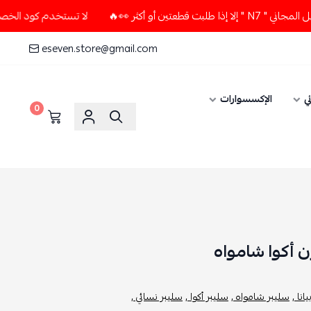
 أكثر 👀🔥
لا تستخدم كود الخصم و التوصيل المجاني " N7 " إلا
eseven.store@gmail.com
ي
الإكسسوارات
0
ون أكوا شامواه
انا ,
سليبر شامواه ,
سليبر أكوا ,
سليبر نسائي ,