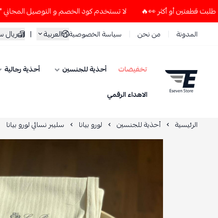
لا تستخدم كود الخصم و التوصيل المجاني " N7 " إلا إذا طلبت قطعتين أو أكثر 👀🔥
العربية
|
ريال 
المدونة
من نحن
سياسة الخصوصية
تخفيضات
أحذية للجنسين
أحذية رجالية
ESEVEN STORE
الاهداء الرقمي
الرئيسية
أحذية للجنسين
لورو بيانا
سليبر نسائي لورو بيانا