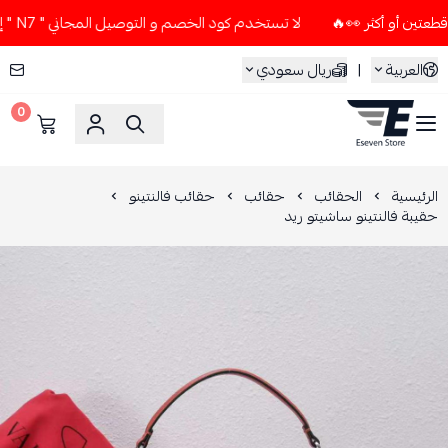
لا تستخدم كود الخصم و التوصيل المجاني " N7 " إلا إذا طلبت قطعتين أو أكثر 👀🔥
العربية
|
ريال سعودي
0
ESEVEN STORE
الرئيسية
الحقائب
حقائب
حقائب فالنتينو
حقيبة فالنتينو ساشيتو ريد