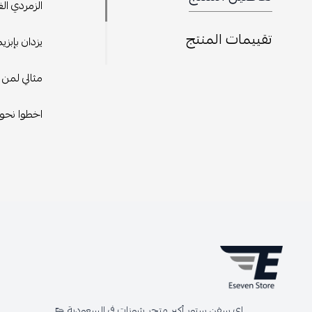
الزمردي ال
تقييمات المنتج
يزدان بإبز
مثالي لمن 
اخطوا نحو ا
اي سفن ستور أكبر متجر شوزات في السعودية 👟