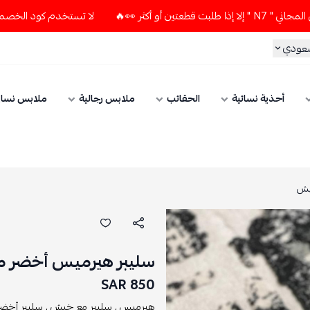
🔥
لا تستخدم كود الخصم و التوصيل المجاني " N7 " إلا إذا طل
سعودي
أحذية نسائية
الحقائب
ملابس رجالية
ملابس نسائ
يش
سليبر هيرميس أخضر 
850 SAR
هيرميس ,
سليبر مع خيش ,
سليبر أخضر