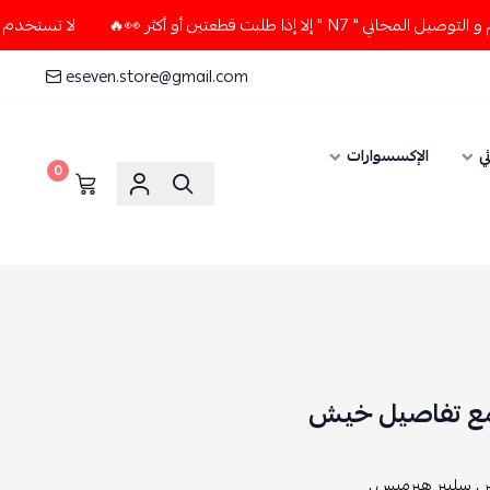
بت قطعتين أو أكثر 👀🔥
لا تستخدم كود الخصم و التوصيل المجا
eseven.store@gmail.com
ي
الإكسسوارات
0
مع تفاصيل خيش
 ,
سليبر هيرميس ,