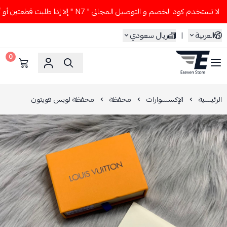
لا تستخدم كود الخصم و التوصيل المجاني " N7 " إلا إذا طلبت قطعتين أو أكثر 👀🔥
العربية
|
ريال سعودي
0
ESEVEN STORE
الرئيسية
الإكسسوارات
محفظة
محفظة لويس فويتون