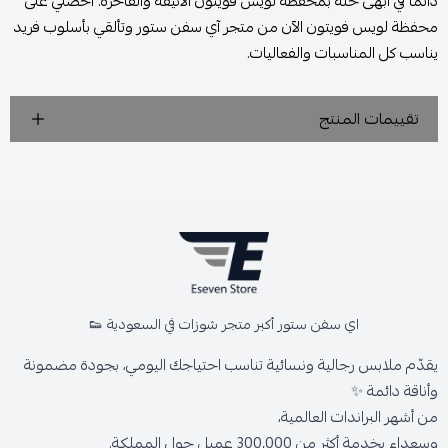
دائمًا في أبهى حلة بمحفظة لويس فويتون الأنيقة والفاخرة. احصلي على
محفظة لويس فويتون الآن من متجر آي سفن ستور وتألقي بأسلوب فريد
يناسب كل المناسبات والفعاليات.
تقييمات المنتج
اي سفن ستور أكبر متجر شوزات في السعودية 👟
يقدّم ملابس رجالية ونسائية تناسب احتياجك اليومي، بجودة مضمونة
وأناقة دائمة ✨
من أشهر البراندات العالمية،
وسعداء بخدمة أكثر من 300,000 عميل حول المملكة.