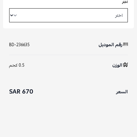
اختر
رقم الموديل
BD-236635
الوزن
0.5 كجم
670 SAR
السعر