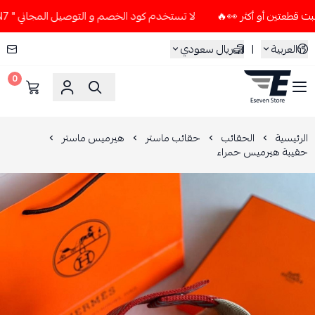
لا تستخدم كود الخصم و التوصيل المجاني " N7 " إلا إذا طلبت قطعتين أو أكثر 👀🔥
العربية
|
ريال سعودي
0
ESEVEN STORE
الرئيسية
الحقائب
حقائب ماستر
هيرميس ماستر
حقيبة هيرميس حمراء