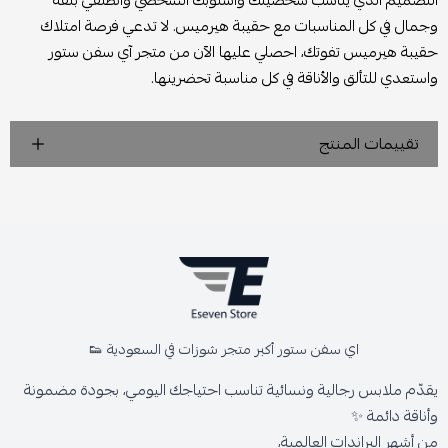
التصميم الذي يناسب شخصيتك وأسلوبك الشخصي وانطلقي بثقة
وجمال في كل المناسبات مع حقيبة هيرميس. لا تدعي فرصة امتلاك
حقيبة هيرميس تفوتك، احصلي عليها الآن من متجر آي سفن ستور
واستعدي للتألق والأناقة في كل مناسبة تحضرينها.
تقييمات المنتج
اي سفن ستور أكبر متجر شوزات في السعودية 👟
يقدّم ملابس رجالية ونسائية تناسب احتياجك اليومي، بجودة مضمونة
وأناقة دائمة ✨
من أشهر البراندات العالمية،