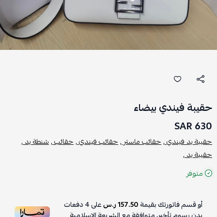
حقيبة فيندي بيضاء
630 SAR
حقيبة يد فيندي ,
حقائب ماستر ,
حقائب فيندي ,
حقائب ,
شنطة يد ,
حقيبة يد ,
متوفر
أو قسم فاتورتك بقيمة
157.50 ر.س
على
4
دفعات
بدون رسوم تأخير، متوافقة مع الشريعة الإسلامية