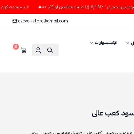
تين أو أكثر 👀🔥
لا تستخدم كود الخصم و التوصيل المجاني " N7
eseven.store@gmail.com
ي
الإكسسوارات
0
ود كعب عالي
 هيرميس ,
صندل كعب عالي ,
صندل هيرميس ,
صندل أسود ,