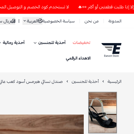
لا تستخدم كود الخصم و التوصيل المجاني " N7 " إلا إذا طلبت قطعتين أو أكثر 👀🔥
العربية
|
ريال 
المدونة
من نحن
سياسة الخصوصية
تخفيضات
أحذية للجنسين
أحذية رجالية
ESEVEN STORE
الاهداء الرقمي
الرئيسية
أحذية للجنسين
صندل نسائي هيرمس أسود كعب عالي