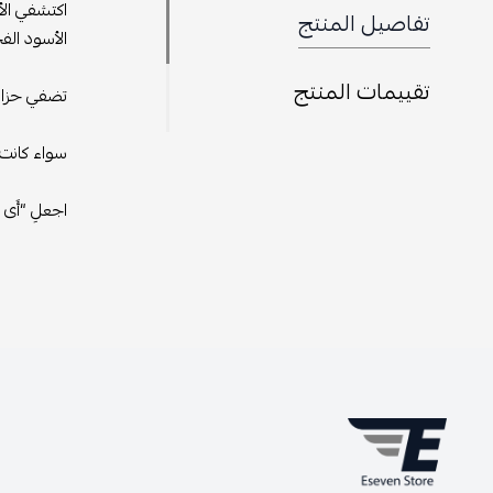
اكتشفي الأ
تفاصيل المنتج
الأسود الف
تقييمات المنتج
تضفي حزام 
سواء كانت 
اجعلِ “أَى سَفْــ7ــْـْـْـْـْـْن ستور” وجهتك لإبراز جانبك ا