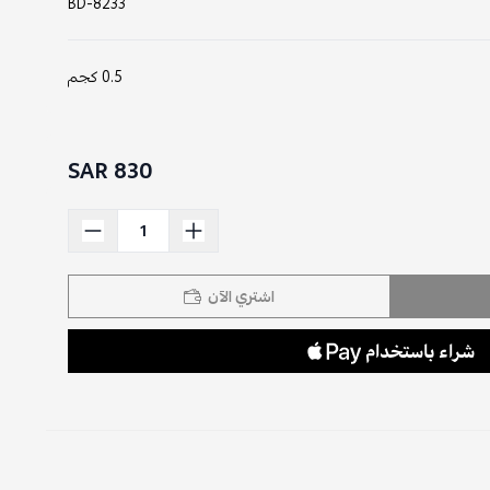
BD-8233
0.5 كجم
830 SAR
اشتري الآن