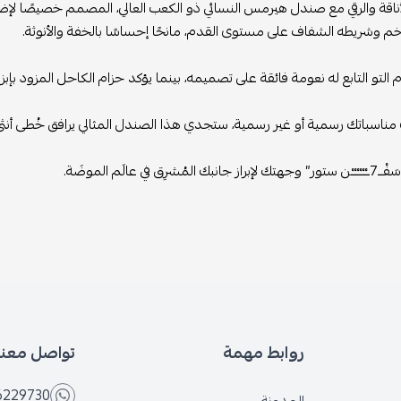
ناقة والرقي مع صندل هيرمس النسائي ذو الكعب العالي، المصمم خصيصًا لإضاف
خم وشريطه الشفاف على مستوى القدم، مانحًا إحساسًا بالخفة والأنوثة.
التو التابع له نعومة فائقة على تصميمه، بينما يؤكد حزام الكاحل المزود بإبز
مناسباتك رسمية أو غير رسمية، ستجدي هذا الصندل المثالي يرافق خُطى أنثى و
لمُشرِق في عالَم الموضَة.
روابط مهمة
تواصل معنا
6229730