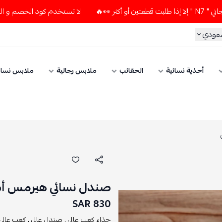
لا تستخدم كود الخصم و التوصيل المجاني " N7 " إلا إذا طلبت قطع
سعودي
أحذية نسائية
الحقائب
ملابس رجالية
ملابس نسائ
صندل نسائي هيرمس أس
830 SAR
حذاء كعب عالي ,
صندل عالي ,
كعب عالي