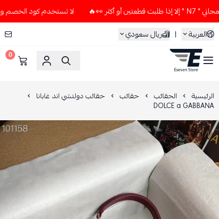
كثر 👀🔥
لا تستخدم كود الخصم و التوصيل المجاني " N7 " إلا 
العربية
|
ريال سعودي
0
ESEVEN STORE
الرئيسية
الحقائب
حقائب
حقائب دولتشي اند غابانا
DOLCE a GABBANA