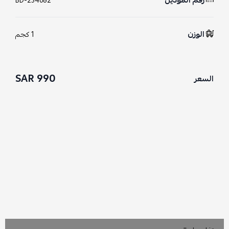
رقم الموديل
BD-234682
الوزن
1 كجم
990 SAR
السعر