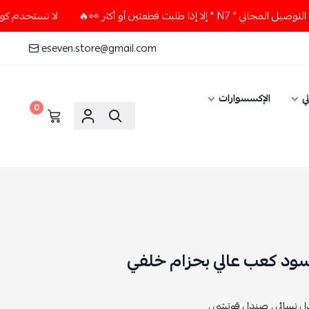
طعتين أو أكثر 👀🔥
لا تستخدم كود الخصم و التوصيل المجاني "
eseven.store@gmail.com
ي
الإكسسوارات
0
د كعب عالي بحزام خلفي
 نسائي ,
صندل قوتشي ,