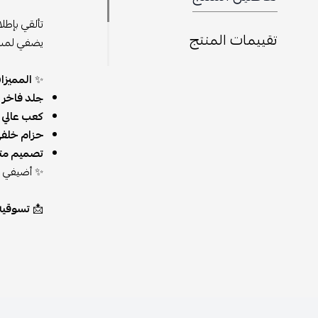
تألقي بإطلا
تقييمات المنتج
يضفي لمسة 
✨
المميزا
جلد فاخر
ب
كعب عالي أ
حزام خلف
تصميم مت
✨ أضيفي لم
📩
تسوقيه الآن من مت