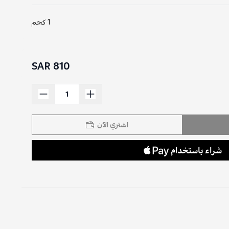
1 كجم
810 SAR
اشتري الآن