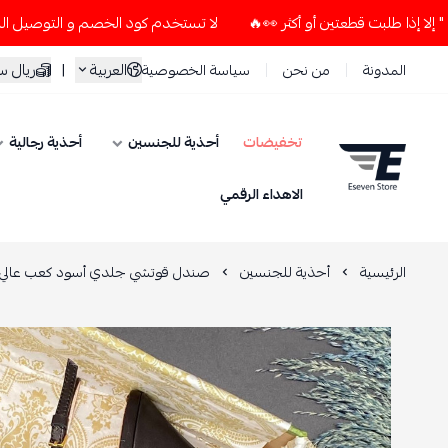
لا تستخدم كود الخصم و التوصيل المجاني " N7 " إلا إذا طلبت قطعتين أو أكثر 👀🔥
العربية
|
ريال 
المدونة
من نحن
سياسة الخصوصية
تخفيضات
أحذية للجنسين
أحذية رجالية
ESEVEN STORE
الاهداء الرقمي
الرئيسية
أحذية للجنسين
صندل قوتشي جلدي أسود كعب عالي 