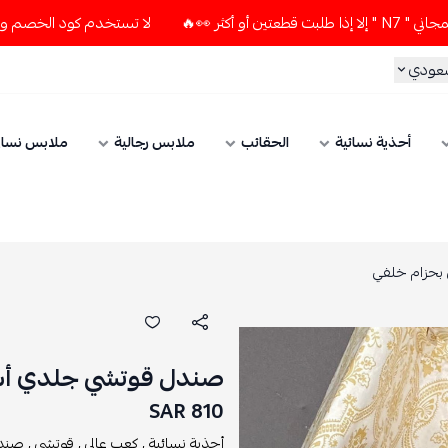
لا تستخدم كود الخصم و التوصيل المجاني " N7 " إلا إذا طلبت ق
سعودي
أحذية نسائية
الحقائب
ملابس رجالية
ملابس نسائ
بحزام خلفي
صندل قوتشي جلدي أسو
810 SAR
أحذية نسائية ,
كعب عالي ,
قوتشي ,
صندل