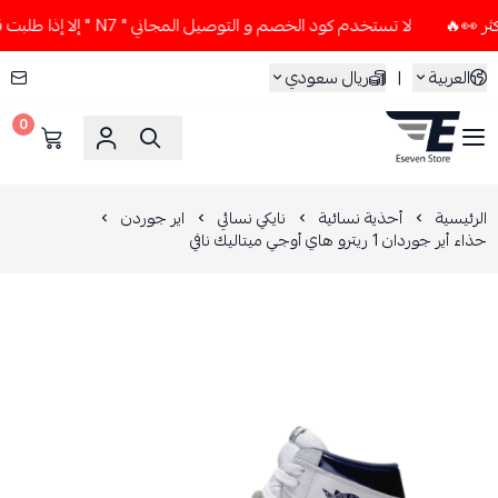
لا تستخدم كود الخصم و التوصيل المجاني " N7 " إلا إذا طلبت قطعتين أو أكثر 👀🔥
العربية
|
ريال سعودي
0
ESEVEN STORE
الرئيسية
أحذية نسائية
نايكي نسائي
اير جوردن
حذاء أير جوردان 1 ريترو هاي أوجي ميتاليك نافي