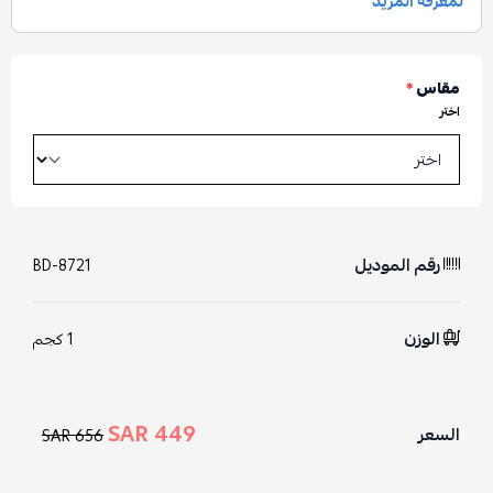
مقاس
*
اختر
رقم الموديل
BD-8721
الوزن
1 كجم
449 SAR
السعر
656 SAR